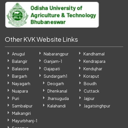
Other KVK Website Links
Anugul
Nabarangpur
Kandhamal
Balangir
Ganjam-1
Kendrapara
Balasore
Gajapati
Kendujhar
Bargarh
Sundargarh1
Koraput
Nayagarh
Deogarh
Boudh
Nuapara
Dhenkanal
Cuttack
Puri
Jharsuguda
Jajpur
Sambalpur
Kalahandi
Jagatsinghpur
Malkangiri
Mayurbhanj-1