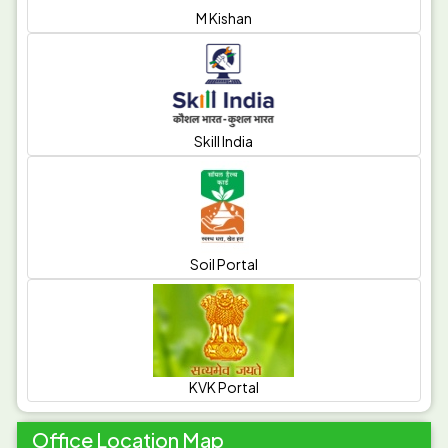
8-10 ଦିନ ବ୍ୟବଧାନରେ ସୁସ୍ତ ଗଛ ରଖି ଅନ୍ୟ ଗଛ କୁ ଉପାଡି ବାହାର କରି
M Kishan
ଦିଅନ୍ତୁ |
------------------------
ଝାଉଁଳା ସହଣୀ ଥିବା ଲଙ୍କା ମରିଚ କିସମ ଯଥା - ଉତ୍କଳ ରଶ୍ମି , ଉତ୍କଳ ଆଭା
କିସମ ଲଗାନ୍ତୁ |
------------------------
Skill India
ଜମିର ବତର ଦେଖି ଖରାଦିନିଆ ହଳ କରନ୍ତୁ, ଫଳରେ ଜମିରୁ ବିଭିନ୍ନ ପ୍ରକାର
ଘାସ, ପୋକର ଅଣ୍ଡା ଓ ଶୁକ ନଷ୍ଟ ହୋଇଯିବ ଓ ଫସଲରେ ରୋଗ ଓ ପୋକର
ମାତ୍ରା କମିଯିବ |
------------------------
ଖରଟିଆ ମୁଗ, ବିରି ବୁଣିବାର 3 ସପ୍ତାହ ହୋଇଥିଲେ କୋଡା ଖାସ କରି ଘାସ ବାଛି
Soil Portal
ଦିଅନ୍ତୁ ଓ ମାଟିର ବତର କୁ ଦେଖି ଜଳ ସେଚନ କରନ୍ତୁ |
------------------------
ଅମଳ ହୋଇଥିବା ଧାନ କିସମ ଅନୁସାରେ ଅଲଗା ଅଲଗା କରି ବଜାରରେ ମିଳୁଥିବା
ସୁପର ଗ୍ରେନ ବସ୍ତାରେ ଭର୍ତି କରି ସିରଖିତ ରଖନ୍ତୁ |
------------------------
KVK Portal
ସୂର୍ଯ୍ୟମୁଖୀ ଫସଲରେ ତୈଳାଂଶ ବୃଦ୍ଧି ପାଇଁ ଏକର ପ୍ରତି 100 କିଗ୍ରା ଜିପସମ ଓ
4 କେଜି ବୋରାକ୍ସ ସହ କିଛି ଖାତା ମୂଳସାର ରେ ମିଶାଇ ପ୍ରୟୋଗ କରନ୍ତୁ |
Office Location Map