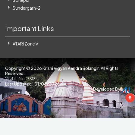
Sonepur
Sundergarh-2
Important Links
ATARI Zone V
Copyright ©
2026 Krishi Vigyan Kendra Bolangir. All Rights
Reserved.
Visitor No.
17313
Last Updated : 01/08/2026
Developed By