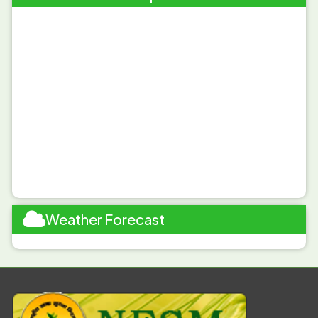
------------------------
ବର୍ତମାନ ର ଥଣ୍ଡା ପାଗ ରେ ଆଗୁଆ ବୁଣା ସୋରିଷ ରେ ଯାଉ ପୋକ ଲାଗିବାର
ସମ୍ଭାବନା ଅଛି ତେଣୁ ପ୍ରତିକାର ପାଇଁ ଏକର ପିଚ୍ଛା 8ଟି ହଳଦିଆ ଅଠା ଜନତା
ଲଗାନ୍ତୁ |
------------------------
Weather Forecast