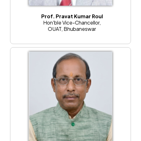
------------------------
ଧାନ ସାଇତି ରଖିଥିବା ବସ୍ତା କିମ୍ବା କୋଠରୀରେ ପୋକ ଦେଖାଦେଲେ
Prof. Pravat Kumar Roul
ଆଲୁମିନିଅମ ଫସଫଇଜ ଟାବଲେଟ ଏକ ଟନ ଧାନ ପିଛା 3ଟି କନାରେ ଗୁଡେଇ
Hon'ble Vice-Chancellor,
ରଖନ୍ତୁ |
OUAT, Bhubaneswar
------------------------
ପିଆଜ ତଳି ଗୁଡିକ 12-15 ସେମି ଉଚ୍ଚା କିମ୍ବା 45 ଦିନିଆ ହୋଇଗଲେ
ଉପରବେଳା ଉପାଡି ମୁଖ୍ୟ ଜମିରେ ଲଗାନ୍ତୁ
------------------------
ପିଆଜ ବିହନ ବୁଣିବ ପୂର୍ବରୁ ଏକ କିଲୋ ମଞ୍ଜି ରେ 1 ଗ୍ରାମ ବାଭିଷ୍ଟିନ ସହିତ 2
ଗ୍ରାମ ଥିରାମ ଔଷଧ ମିଶାଇ ବିହନ ବିଶୋଧନ କରନ୍ତୁ |
------------------------
ରବି ମୁଗ, ମସୁର, ମଟର , ଓ ବୁଟ, ଫସଲ ଶୀଘ୍ର ବୁଣନ୍ତୁ | ମଟର ଓ ବୁଟ ଫସଲ
ନଭେମ୍ବର ଶେଷ ପର୍ଯ୍ୟନ୍ତ ଲଗାଯାଇ ପାରିବ |
------------------------
ଅଣଜଳସେଚିତ ଜମିରେ ମାଟିର ବତର ଦେଖି ସେପ୍ଟେମ୍ବର ମାସ ଶେଷ ସପ୍ତାହ ରୁ
ଅକ୍ଟୋବର ମାସ ଦ୍ଵିତୀୟ ସପ୍ତାହ ପର୍ଯ୍ୟନ୍ତ ସୋରିଷ ଫସଲ ବୁଣନ୍ତୁ |
------------------------
ଶୀତ ଦିନିଆ ଚାଷ କରିବା ପୂର୍ବରୁ ମୃତିକା ପରୀକ୍ଷା କରେଇ ନିଅନ୍ତୁ ଏବଂ ମୃତିକା