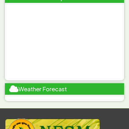
ବର୍ତମାନ ର ଥଣ୍ଡା ପାଗ ରେ ଆଗୁଆ ବୁଣା ସୋରିଷ ରେ ଯାଉ ପୋକ ଲାଗିବାର
ସମ୍ଭାବନା ଅଛି ତେଣୁ ପ୍ରତିକାର ପାଇଁ ଏକର ପିଚ୍ଛା 8ଟି ହଳଦିଆ ଅଠା ଜନତା
ଲଗାନ୍ତୁ |
------------------------
Weather Forecast