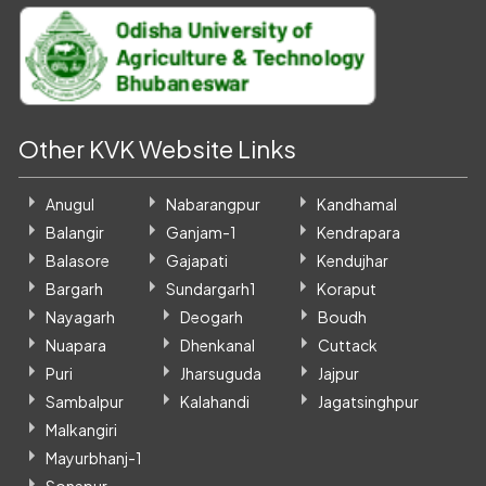
Other KVK Website Links
Anugul
Nabarangpur
Kandhamal
Balangir
Ganjam-1
Kendrapara
Balasore
Gajapati
Kendujhar
Bargarh
Sundargarh1
Koraput
Nayagarh
Deogarh
Boudh
Nuapara
Dhenkanal
Cuttack
Puri
Jharsuguda
Jajpur
Sambalpur
Kalahandi
Jagatsinghpur
Malkangiri
Mayurbhanj-1