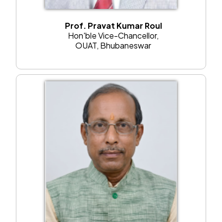
------------------------
ଧାନ ସାଇତି ରଖିଥିବା ବସ୍ତା କିମ୍ବା କୋଠରୀରେ ପୋକ ଦେଖାଦେଲେ
Prof. Pravat Kumar Roul
ଆଲୁମିନିଅମ ଫସଫଇଜ ଟାବଲେଟ ଏକ ଟନ ଧାନ ପିଛା 3ଟି କନାରେ ଗୁଡେଇ
Hon'ble Vice-Chancellor,
ରଖନ୍ତୁ |
OUAT, Bhubaneswar
------------------------
ପିଆଜ ତଳି ଗୁଡିକ 12-15 ସେମି ଉଚ୍ଚା କିମ୍ବା 45 ଦିନିଆ ହୋଇଗଲେ
ଉପରବେଳା ଉପାଡି ମୁଖ୍ୟ ଜମିରେ ଲଗାନ୍ତୁ
------------------------
ପିଆଜ ବିହନ ବୁଣିବ ପୂର୍ବରୁ ଏକ କିଲୋ ମଞ୍ଜି ରେ 1 ଗ୍ରାମ ବାଭିଷ୍ଟିନ ସହିତ 2
ଗ୍ରାମ ଥିରାମ ଔଷଧ ମିଶାଇ ବିହନ ବିଶୋଧନ କରନ୍ତୁ |
------------------------
ରବି ମୁଗ, ମସୁର, ମଟର , ଓ ବୁଟ, ଫସଲ ଶୀଘ୍ର ବୁଣନ୍ତୁ | ମଟର ଓ ବୁଟ ଫସଲ
ନଭେମ୍ବର ଶେଷ ପର୍ଯ୍ୟନ୍ତ ଲଗାଯାଇ ପାରିବ |
------------------------
ଅଣଜଳସେଚିତ ଜମିରେ ମାଟିର ବତର ଦେଖି ସେପ୍ଟେମ୍ବର ମାସ ଶେଷ ସପ୍ତାହ ରୁ
ଅକ୍ଟୋବର ମାସ ଦ୍ଵିତୀୟ ସପ୍ତାହ ପର୍ଯ୍ୟନ୍ତ ସୋରିଷ ଫସଲ ବୁଣନ୍ତୁ |
------------------------
ଶୀତ ଦିନିଆ ଚାଷ କରିବା ପୂର୍ବରୁ ମୃତିକା ପରୀକ୍ଷା କରେଇ ନିଅନ୍ତୁ ଏବଂ ମୃତିକା