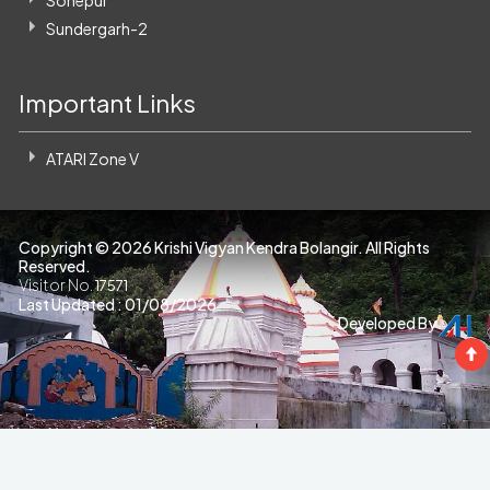
Sonepur
Sundergarh-2
Important Links
ATARI Zone V
Copyright ©
2026 Krishi Vigyan Kendra Bolangir. All Rights
Reserved.
Visitor No.
17571
Last Updated : 01/08/2026
Developed By